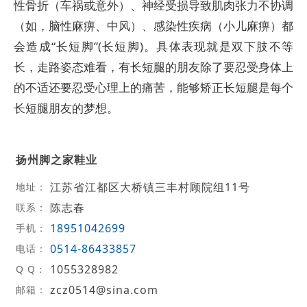
性骨折（车祸或意外）、神经受损导致肌肉张力不协调
（如，脑性麻痹、中风）、感染性疾病（小儿麻痹）都
会造成“长短脚”(长短脚)。具体表现就是双下肢不等
长，走路姿态难看，有长短腿的朋友除了要忍受身体上
的不适还要忍受心理上的痛苦，能够矫正长短腿是每个
长短腿朋友的梦想。
扬州脚之家鞋业
江苏省江都区大桥镇三丰村顾院组11号
地址：
陈志春
联系：
18951042699
手机：
0514-86433857
电话：
1055328982
Q Q：
zcz0514@sina.com
邮箱：