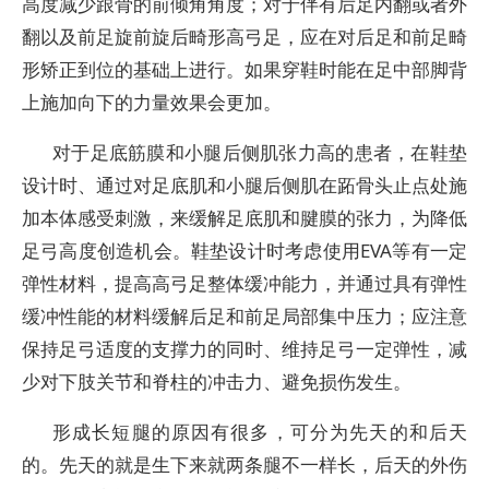
高度减少跟骨的前倾角角度；对于伴有后足内翻或者外
翻以及前足旋前旋后畸形高弓足，应在对后足和前足畸
形矫正到位的基础上进行。如果穿鞋时能在足中部脚背
上施加向下的力量效果会更加。
对于足底筋膜和小腿后侧肌张力高的患者，在鞋垫
设计时、通过对足底肌和小腿后侧肌在跖骨头止点处施
加本体感受刺激，来缓解足底肌和腱膜的张力，为降低
足弓高度创造机会。鞋垫设计时考虑使用EVA等有一定
弹性材料，提高高弓足整体缓冲能力，并通过具有弹性
缓冲性能的材料缓解后足和前足局部集中压力；应注意
保持足弓适度的支撑力的同时、维持足弓一定弹性，减
少对下肢关节和脊柱的冲击力、避免损伤发生。
形成长短腿的原因有很多，可分为先天的和后天
的。先天的就是生下来就两条腿不一样长，后天的外伤