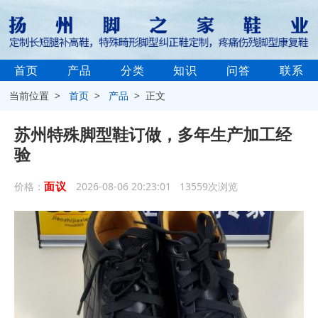
首页
产品
分类
知识
问答
联系
当前位置 >
首页
>
产品
> 正文
苏州特殊脚型鞋订做，多年生产加工经
验
面议
价格：
2026-08-06 20:23:01 13559次浏览