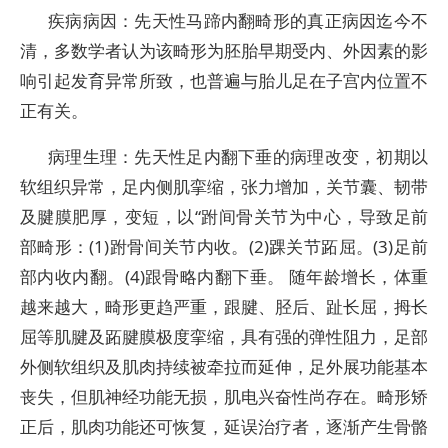
疾病病因：先天性马蹄内翻畸形的真正病因迄今不
清，多数学者认为该畸形为胚胎早期受内、外因素的影
响引起发育异常所致，也普遍与胎儿足在子宫内位置不
正有关。
病理生理：先天性足内翻下垂的病理改变，初期以
软组织异常，足内侧肌挛缩，张力增加，关节囊、韧带
及腱膜肥厚，变短，以“跗间骨关节为中心，导致足前
部畸形：(1)跗骨间关节内收。(2)踝关节跖屈。(3)足前
部内收内翻。(4)跟骨略内翻下垂。 随年龄增长，体重
越来越大，畸形更趋严重，跟腱、胫后、趾长屈，拇长
屈等肌腱及跖腱膜极度挛缩，具有强的弹性阻力，足部
外侧软组织及肌肉持续被牵拉而延伸，足外展功能基本
丧失，但肌神经功能无损，肌电兴奋性尚存在。畸形矫
正后，肌肉功能还可恢复，延误治疗者，逐渐产生骨骼