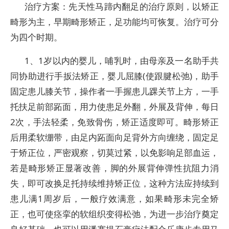
治疗方案：先天性马蹄内翻足的治疗原则，以矫正
畸形为主，早期畸形矫正，足功能均可恢复。治疗可分
为四个时期。
1、1岁以内的婴儿，哺乳时，由母亲及一名助手共
同协助进行手扳法矫正，婴儿屈膝(使跟腱松弛)，助手
固定患儿膝关节，操作者一手握患儿踝关节上方，一手
托扶足前部跖面，用力使患足外翻，外展及背伸，每日
2次，手法轻柔，免致骨伤，矫正适度即可。畸形矫正
后用柔软绷带，由足内跖面向足背外方向缠绕，固定足
于矫正位，严密观察，切莫过紧，以免影响足部血运，
若是畸形矫正显著改善，脚的外展背伸弹性抗阻力消
失，即可改换足托持续维持矫正位，这种方法应持续到
患儿满1周岁后，一般疗效满意，如果畸形未完全矫
正，也可使痉挛的软组织变得松弛，为进一步治疗奠定