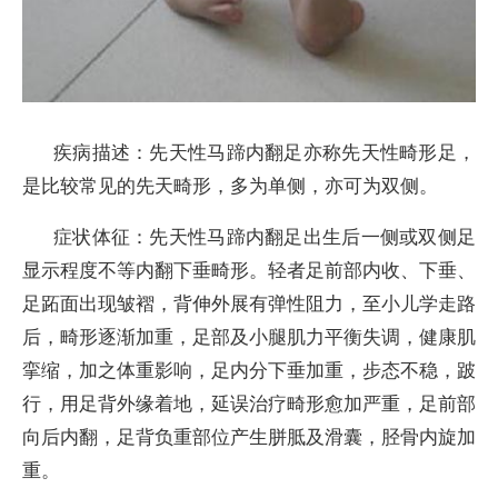
疾病描述：先天性马蹄内翻足亦称先天性畸形足，
是比较常见的先天畸形，多为单侧，亦可为双侧。
症状体征：先天性马蹄内翻足出生后一侧或双侧足
显示程度不等内翻下垂畸形。轻者足前部内收、下垂、
足跖面出现皱褶，背伸外展有弹性阻力，至小儿学走路
后，畸形逐渐加重，足部及小腿肌力平衡失调，健康肌
挛缩，加之体重影响，足内分下垂加重，步态不稳，跛
行，用足背外缘着地，延误治疗畸形愈加严重，足前部
向后内翻，足背负重部位产生胼胝及滑囊，胫骨内旋加
重。