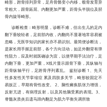
畸形，跗骨排列异常，足舟骨骼变小内移，毂骨发育异
常粗大，跟骨跖屈、内翻更加严重，距骨头半脱位及胫
骨内旋等畸形。
诊断检查：畸形明显，诊断不难，但出生儿的足内
翻下垂较轻者，足前部内收，内翻尚不显著地常容易被
忽略，无医学知识的家长亦不易识别。最简便诊断法，
是家长用手握足前部，各个方向活动，如足外翻背有弹
性阻力，应及时就医确诊为宜，以便早期手法治疗，足
内翻下垂，更加严重，X线片显示跟骨下垂，其纵轴与
距骨纵轴平行，足跗骨序列紊乱。 鉴别诊断 1、先天
性多发性关节挛缩症 累及四肢多关节，畸形较固定不
易扳正，早期有骨性改变。 2、脑性瘫痪肌张力增强，
反射亢进，有病理反射，以及其他脑受累的表现。3、
脊髓灰质炎后遗马蹄内翻足为肌力平衡失调所致