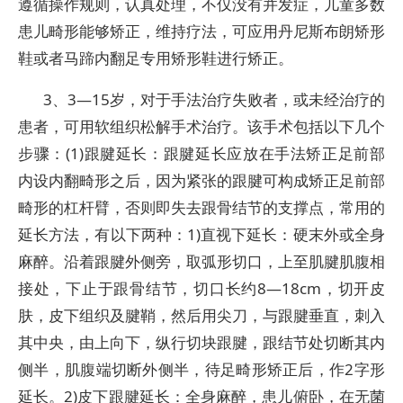
遵循操作规则，认真处理，不仅没有并发症，儿童多数
患儿畸形能够矫正，维持疗法，可应用丹尼斯布朗矫形
鞋或者马蹄内翻足专用矫形鞋进行矫正。
3、3—15岁，对于手法治疗失败者，或未经治疗的
患者，可用软组织松解手术治疗。该手术包括以下几个
步骤：(1)跟腱延长：跟腱延长应放在手法矫正足前部
内设内翻畸形之后，因为紧张的跟腱可构成矫正足前部
畸形的杠杆臂，否则即失去跟骨结节的支撑点，常用的
延长方法，有以下两种：1)直视下延长：硬末外或全身
麻醉。沿着跟腱外侧旁，取弧形切口，上至肌腱肌腹相
接处，下止于跟骨结节，切口长约8—18cm，切开皮
肤，皮下组织及腱鞘，然后用尖刀，与跟腱垂直，刺入
其中央，由上向下，纵行切块跟腱，跟结节处切断其内
侧半，肌腹端切断外侧半，待足畸形矫正后，作2字形
延长。2)皮下跟腱延长：全身麻醉，患儿俯卧，在无菌