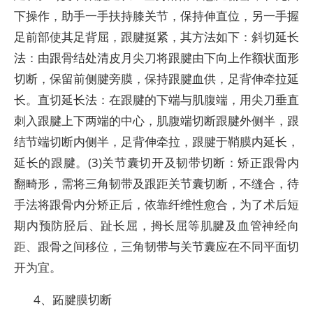
下操作，助手一手扶持膝关节，保持伸直位，另一手握
足前部使其足背屈，跟腱挺紧，其方法如下：斜切延长
法：由跟骨结处清皮月尖刀将跟腱由下向上作额状面形
切断，保留前侧腱旁膜，保持跟腱血供，足背伸牵拉延
长。直切延长法：在跟腱的下端与肌腹端，用尖刀垂直
刺入跟腱上下两端的中心，肌腹端切断跟腱外侧半，跟
结节端切断内侧半，足背伸牵拉，跟腱于鞘膜内延长，
延长的跟腱。(3)关节囊切开及韧带切断：矫正跟骨内
翻畸形，需将三角韧带及跟距关节囊切断，不缝合，待
手法将跟骨内分矫正后，依靠纤维性愈合，为了术后短
期内预防胫后、趾长屈，拇长屈等肌腱及血管神经向
距、跟骨之间移位，三角韧带与关节囊应在不同平面切
开为宜。
4、跖腱膜切断