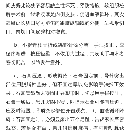
间皮瓣比较狭窄容易缺血性坏死，预防措施：软组织松
解手术前，经常按摩足内侧皮肤，促进血液循环，其次
跟腱延长切口尽可能偏向跟腱纵轴线的外侧，呈弧形切
口。两切口间皮瓣相对增宽。
b、小腿青枝骨折或踝部骨骺分离，手法扳正，应
循序渐进，按压轻柔，不依用力过猛，其次助手与术者
密切配合，以防发生意外。
c、石膏压迫，形成褥疮：石膏固定前，骨骼突出
部位用脱脂棉垫好，但不宜过厚以免影响手法扳正效
果，石膏管型尚未凝固正在塑形时，切忌用手指按压，
石膏干燥后，患儿哭闹不安，即提示石膏可能有压迫，
应及时就医，骨质突起部位开窗观察。 d、血液循环障
碍：石膏固定时，必须显露出五个足趾，告诉家长严密
观察。若足趾苍白，患儿叫嚷脚麻痛，有可能动脉缺