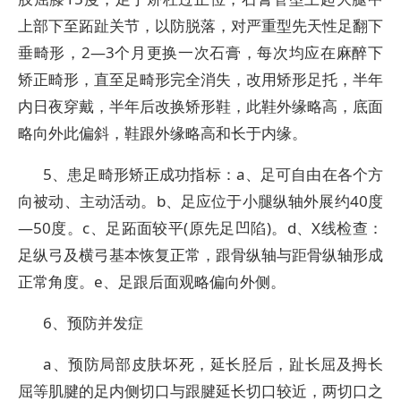
上部下至跖趾关节，以防脱落，对严重型先天性足翻下
垂畸形，2—3个月更换一次石膏，每次均应在麻醉下
矫正畸形，直至足畸形完全消失，改用矫形足托，半年
内日夜穿戴，半年后改换矫形鞋，此鞋外缘略高，底面
略向外此偏斜，鞋跟外缘略高和长于内缘。
5、患足畸形矫正成功指标：a、足可自由在各个方
向被动、主动活动。b、足应位于小腿纵轴外展约40度
—50度。c、足跖面较平(原先足凹陷)。d、X线检查：
足纵弓及横弓基本恢复正常，跟骨纵轴与距骨纵轴形成
正常角度。e、足跟后面观略偏向外侧。
6、预防并发症
a、预防局部皮肤坏死，延长胫后，趾长屈及拇长
屈等肌腱的足内侧切口与跟腱延长切口较近，两切口之