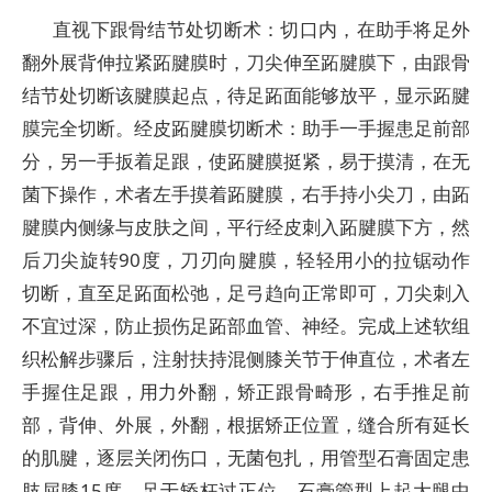
直视下跟骨结节处切断术：切口内，在助手将足外
翻外展背伸拉紧跖腱膜时，刀尖伸至跖腱膜下，由跟骨
结节处切断该腱膜起点，待足跖面能够放平，显示跖腱
膜完全切断。经皮跖腱膜切断术：助手一手握患足前部
分，另一手扳着足跟，使跖腱膜挺紧，易于摸清，在无
菌下操作，术者左手摸着跖腱膜，右手持小尖刀，由跖
腱膜内侧缘与皮肤之间，平行经皮刺入跖腱膜下方，然
后刀尖旋转90度，刀刃向腱膜，轻轻用小的拉锯动作
切断，直至足跖面松弛，足弓趋向正常即可，刀尖刺入
不宜过深，防止损伤足跖部血管、神经。完成上述软组
织松解步骤后，注射扶持混侧膝关节于伸直位，术者左
手握住足跟，用力外翻，矫正跟骨畸形，右手推足前
部，背伸、外展，外翻，根据矫正位置，缝合所有延长
的肌腱，逐层关闭伤口，无菌包扎，用管型石膏固定患
肢屈膝15度，足于矫枉过正位，石膏管型上起大腿中