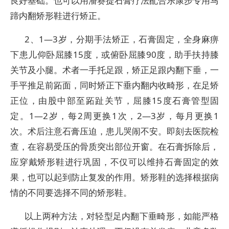
良好基础。也可以用潘赛提石膏疗法配合乐康步专用马
蹄内翻矫形鞋进行矫正。
2、1—3岁，分期手法矫正，石膏固定，全身麻痹
下患儿仰卧屈膝15度，或俯卧屈膝90度，助手扶持膝
关节及小腿。术者一手托足跟，矫正足跟内翻下垂，一
手平推足前跖面，同时矫正下垂内翻内收畸形，在足矫
正位，由股中部至跖趾关节，屈膝15度石膏管型固
定。1—2岁，每2周更换1次，2—3岁，每月更换1
次。术后注意石膏压迫，患儿哭闹不安。即刻去医院检
查，在容易受压的骨质突出部位开窗。在石膏拆除后，
应穿戴矫形鞋进行巩固，不仅可以维持石膏固定的效
果，也可以起到防止复发的作用。矫形鞋的选择根据病
情的不同要选择不同的矫形鞋。
以上两种方法，对轻型足内翻下垂畸形，如能严格