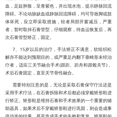
血，足趾肿胀，呈青紫色，并出现水泡，提示静脉回流
障碍。不论动脉缺血或静脉回流障碍，均可导致脚或肢
体坏死，应立即采取措施，轻者局部开窗减压，严重
者，暂时取掉石膏管型，仔细观察，待血运恢复后，再
次石膏管型矫正，固定。
7、15岁以后的治疗，手法矫正不满意，软组织松
解亦不能达到预期目的，或严重足内翻下垂畸形未经治
疗者，适应三关节融合手术(跟距、距舟和跟毂关节)，
术后石膏固定，直至关节骨性融合。
需要特别注意的是，无论是采取石膏保守疗法还是
采用手术疗法，在石膏拆除和术后都必须穿戴矫形鞋进
行矫正。矫形鞋是维持石膏和手术效果的一个重要的辅
助器具，如果术后不穿戴矫形鞋进行巩固，则会造成事
倍功半的结果，甚至造成手术的失败和复发。矫形鞋的